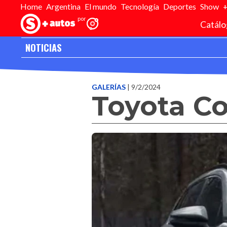
Home
Argentina
El mundo
Tecnología
Deportes
Show
Catálo
NOTICIAS
Inicio
>
Editorial
>
Galerias
>
Toyota Corolla Cross restyling
GALERÍAS
| 9/2/2024
Toyota Co