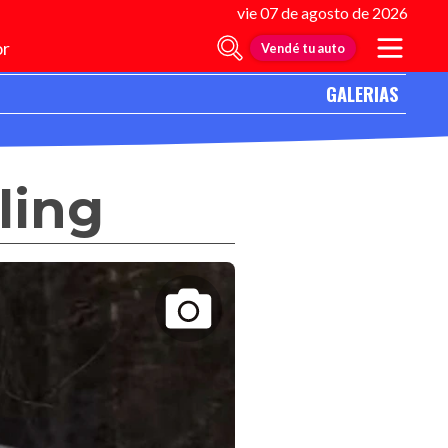
vie 07 de agosto de 2026
r
Vendé tu auto
GALERIAS
ling