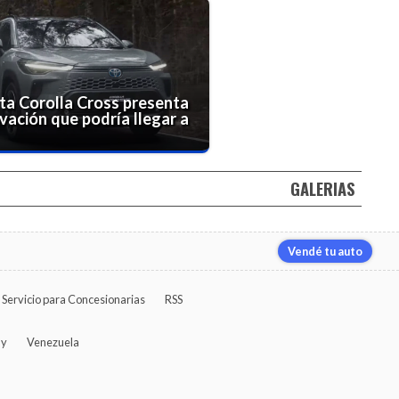
ta Corolla Cross presenta
vación que podría llegar a
GALERIAS
Vendé tu auto
Servicio para Concesionarias
RSS
ay
Venezuela