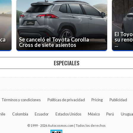
El Toyo
rca
Se canceló el Toyota Corolla
su reno
Cross de siete asientos
...
ESPECIALES
Términos y condiciones
Políticas de privacidad
Pricing
Publicidad
hile
Colombia
Ecuador
Estados Unidos
México
Perú
Urugu
© 1999 - 2026 Autocosmos.com | Todos los derechos