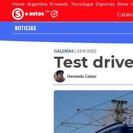
Home
Argentina
El mundo
Tecnología
Deportes
Show
Catálo
NOTICIAS
Inicio
>
Editorial
>
Galerias
>
Test drive KIA Carnival 2023
GALERÍAS
| 23/9/2022
Test driv
Hernando Calaza