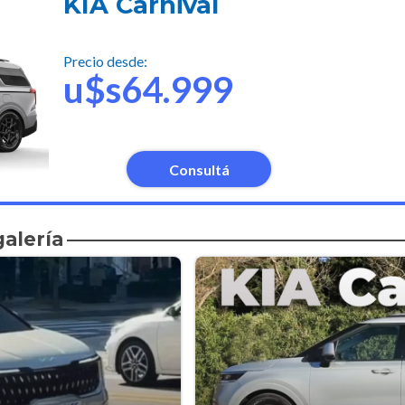
KIA Carnival
Precio desde:
u$s64.999
Consultá
galería