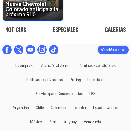
Nueva Chevrolet
Colorado anticipa a la
próxima S10
NOTICIAS
ESPECIALES
GALERIAS
Vendé tu auto
La empresa
Atención al cliente
Términos y condiciones
Políticas de privacidad
Pricing
Publicidad
Servicio para Concesionarias
RSS
Argentina
Chile
Colombia
Ecuador
Estados Unidos
México
Perú
Uruguay
Venezuela