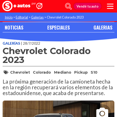
Vendé tu auto
Inicio
>
Editorial
>
Galerias
>
Chevrolet Colorado 2023
NOTICIAS
ESPECIALES
GALERIAS
GALERÍAS
| 28/7/2022
Chevrolet Colorado
2023
Chevrolet
Colorado
Mediano
Pickup
S10
La próxima generación de la camioneta hecha
en la región recuperará varios elementos de la
estadounidense, que acaba de presentarse.